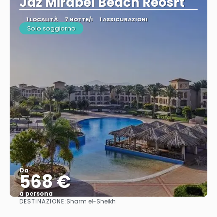
Jaz Mirabel Beach Reosrt
1 LOCALITÀ
7 NOTTE/I
1 ASSICURAZIONI
Solo soggiorno
Da
568 €
a persona
DESTINAZIONE:
Sharm el-Sheikh
Vedere