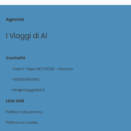
Agenzia
I Viaggi di Al
Contatti
Viale V. Pepe, 39/1 65126 - Pescara
+390854513163
info@iviaggidial.it
Link Utili
Politica sulla privacy
Politica sui cookie