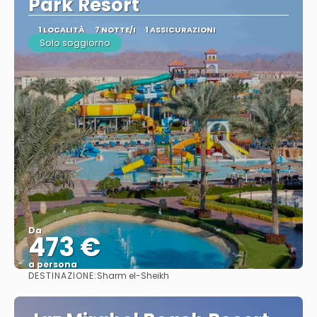
Park Resort
1 LOCALITÀ
7 NOTTE/I
1 ASSICURAZIONI
Solo soggiorno
Da
473 €
a persona
DESTINAZIONE:
Sharm el-Sheikh
Vedere