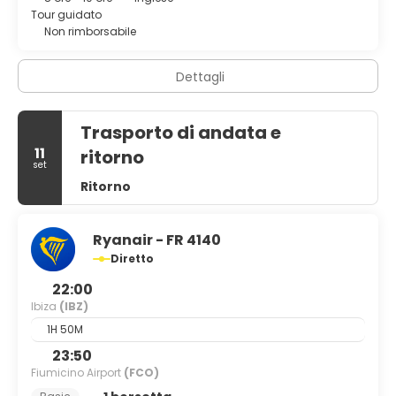
Tour guidato
Non rimborsabile
Dettagli
Trasporto di andata e
11
ritorno
set
Ritorno
Ryanair - FR 4140
Diretto
22:00
Ibiza
(IBZ)
1H 50M
23:50
Fiumicino Airport
(FCO)