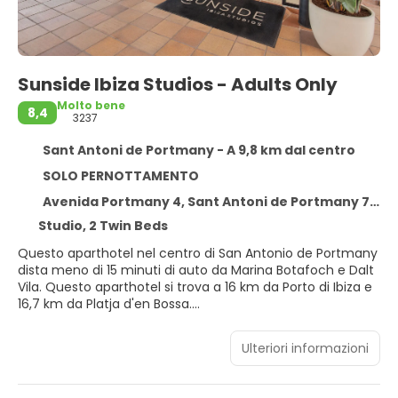
Sunside Ibiza Studios - Adults Only
Molto bene
8,4
3237
Sant Antoni de Portmany - A 9,8 km dal centro
SOLO PERNOTTAMENTO
Avenida Portmany 4, Sant Antoni de Portmany 7820
Studio, 2 Twin Beds
Questo aparthotel nel centro di San Antonio de Portmany
dista meno di 15 minuti di auto da Marina Botafoch e Dalt
Vila. Questo aparthotel si trova a 16 km da Porto di Ibiza e
16,7 km da Platja d'en Bossa.
Approfitta dei servizi ricreativi disponibili, che includono
Ulteriori informazioni
una piscina all'aperto e un servizio di noleggio biciclette.
Questo aparthotel propone, inoltre, il Wi-Fi gratuito, servizi
di concierge e una TV nelle aree comuni.