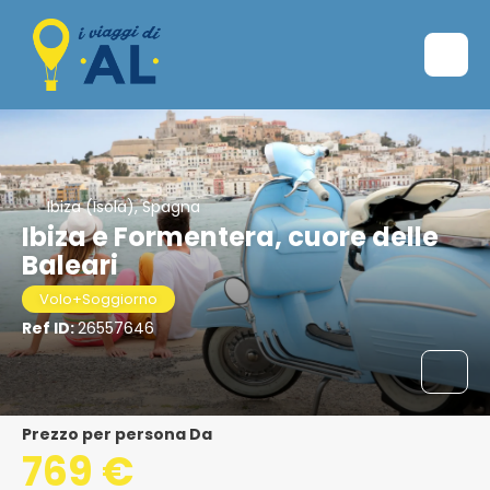
Ibiza (Isola), Spagna
Ibiza e Formentera, cuore delle
Baleari
Volo+Soggiorno
Ref ID:
26557646
Prezzo per persona Da
769 €