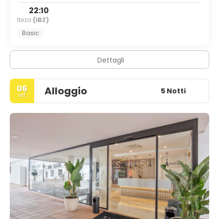
22:10
Ibiza
(IBZ)
Basic
Dettagli
06
Alloggio
5 Notti
set