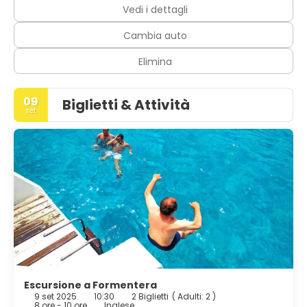
Vedi i dettagli
Cambia auto
Elimina
09
Biglietti & Attività
set
Escursione a Formentera
9 set 2025
10:30
2 Biglietti
(
Adulti: 2
)
8 ore - 10 ore
Inglese