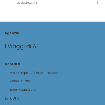
assicurazioni
1
Agenzia
I Viaggi di Al
Contatti
Viale V. Pepe, 39/1 65126 - Pescara
+390854513163
info@iviaggidial.it
Link Utili