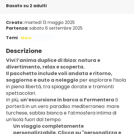
Basato su 2 adulti
Creato:
martedì 13 maggio 2025
Partenza:
sabato 6 settembre 2025
Temi
Mare
Descrizione
Vivi l’anima duplice di Ibiza: natura e 
divertimento, relax e scoperta.
Il pacchetto include voli andata e ritorno, 
soggiorno e auto a noleggio 
per esplorare l’isola 
in piena libertà, tra spiagge dorate e tramonti 
spettacolari.
In più, 
un’escursione in barca a Formentera 
ti 
porterà in un vero paradiso mediterraneo: mare 
turchese, sabbia bianca e l’atmosfera intima di 
un’isola fuori dal tempo.
Un viaggio completamente 
personalizzabile. Clicca su "personalizza e 